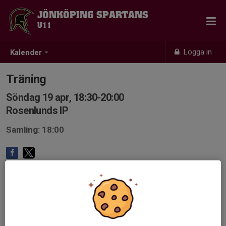
JÖNKÖPING SPARTANS
U11
Logga in
Kalender
Träning
Söndag 19 apr, 18:30-20:00
Rosenlunds IP
Samling: 18:00