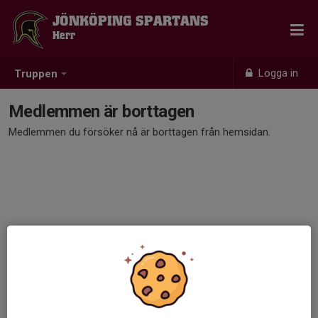
JÖNKÖPING SPARTANS
Herr
Logga in
Truppen
Medlemmen är borttagen
Medlemmen du försöker nå är borttagen från hemsidan.