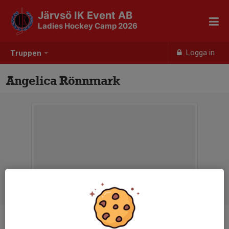
Järvsö IK Event AB
Ladies Hockey Camp 2026
Logga in
Truppen
Angelica Rönnmark
Position
-