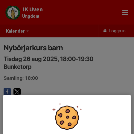
IK Uven
Ungdom
Logga in
Kalender
Nybörjarkurs barn
Tisdag 26 aug 2025, 18:00-19:30
Bunketorp
Samling: 18:00