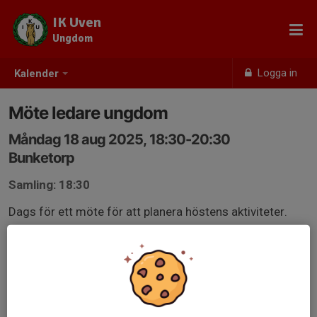
IK Uven
Ungdom
Logga in
Kalender
Möte ledare ungdom
Måndag 18 aug 2025, 18:30-20:30
Bunketorp
Samling: 18:30
Dags för ett möte för att planera höstens aktiviteter.