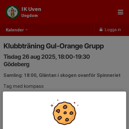
IK Uven
Ungdom
Logga in
Kalender
Klubbträning Gul-Orange Grupp
Tisdag 26 aug 2025, 18:00-19:30
Gödeberg
Samling: 18:00, Gläntan i skogen ovanför Spinneriet
Tag med kompass