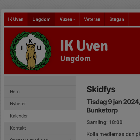
IK Uven
Ungdom
Vuxen
Veteran
Stugan
IK Uven
Ungdom
Skidfys
Hem
Tisdag 9 jan 2024
Nyheter
Bunketorp
Kalender
Samling: 18:00
Kontakt
Kolla medlemssidan på f