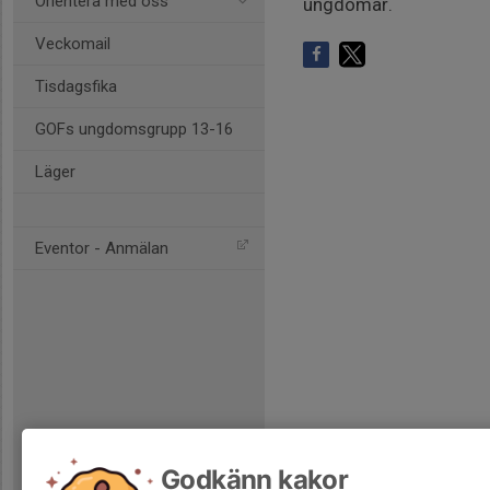
Orientera med oss
ungdomar.
Veckomail
Tisdagsfika
GOFs ungdomsgrupp 13-16
Läger
Eventor - Anmälan
Godkänn kakor