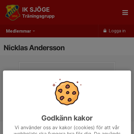
IK SJÖGE
Träningsgrupp
Logga in
Medlemmar
Nicklas Andersson
Godkänn kakor
Vi använder oss av kakor (cookies) för att vår
webbplats ska fungera bra för dig. De används
Titel
Hjälpledare