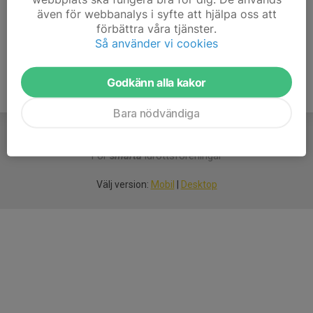
även för webbanalys i syfte att hjälpa oss att
Ålder
54 år
förbättra våra tjänster.
Så använder vi cookies
Godkänn alla kakor
Bara nödvändiga
För
smarta
idrottsföreningar
Välj version:
Mobil
|
Desktop