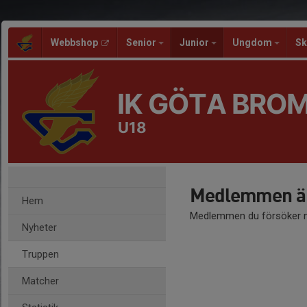
Webbshop
Senior
Junior
Ungdom
Sk
IK GÖTA BRO
U18
Medlemmen är
Hem
Medlemmen du försöker nå
Nyheter
Truppen
Matcher