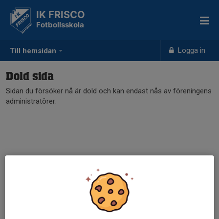
IK FRISCO
Fotbollsskola
Logga in
Till hemsidan
Dold sida
Sidan du försöker nå är dold och kan endast nås av föreningens
administratörer.