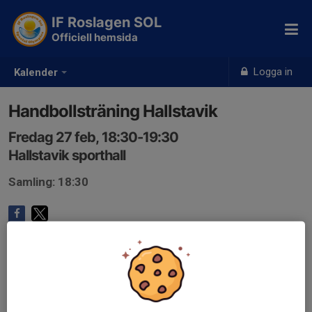
IF Roslagen SOL
Officiell hemsida
Logga in
Kalender
Handbollsträning Hallstavik
Fredag 27 feb, 18:30-19:30
Hallstavik sporthall
Samling: 18:30