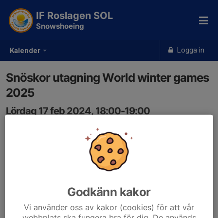
IF Roslagen SOL
Snowshoeing
Logga in
Kalender
Snöskor utagning World winter games
2025
Lördag 17 feb 2024, 18:00-19:00
Rättvik
Samling: 18:00
Godkänn kakor
Vi använder oss av kakor (cookies) för att vår
webbplats ska fungera bra för dig. De används