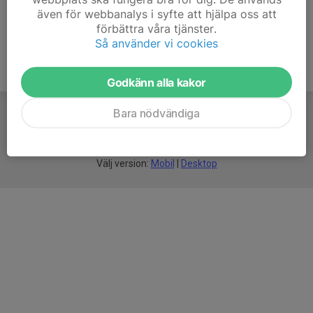
även för webbanalys i syfte att hjälpa oss att
förbättra våra tjänster.
Så använder vi cookies
Godkänn alla kakor
Bara nödvändiga
För
smarta
idrottsföreningar
Välj version:
Mobil
|
Desktop