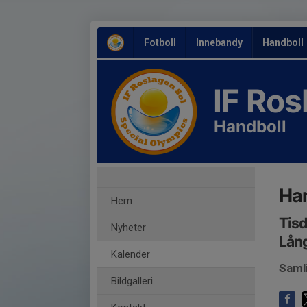
Fotboll
Innebandy
Handboll
IF Ro
Handboll
Han
Hem
Tisd
Nyheter
Lång
Kalender
Saml
Bildgalleri