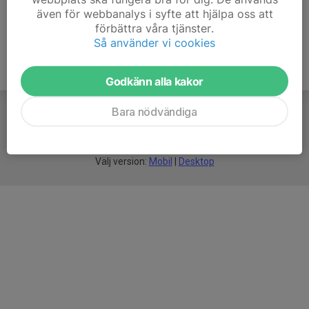
även för webbanalys i syfte att hjälpa oss att
förbättra våra tjänster.
Så använder vi cookies
Godkänn alla kakor
Bara nödvändiga
För
smarta
idrottsföreningar
Välj version:
Mobil
|
Desktop