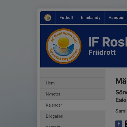
Fotboll
Innebandy
Handboll
IF Ro
Friidrott
Mäl
Hem
Sönd
Nyheter
Eski
Kalender
Saml
Bildgalleri