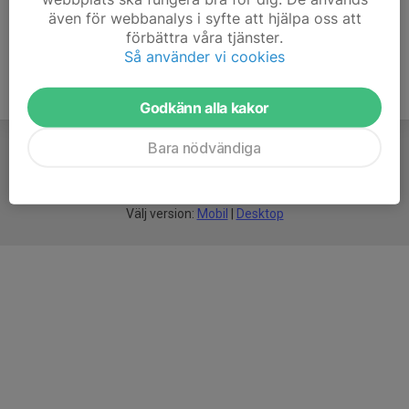
även för webbanalys i syfte att hjälpa oss att
förbättra våra tjänster.
Så använder vi cookies
Godkänn alla kakor
Bara nödvändiga
För
smarta
idrottsföreningar
Välj version:
Mobil
|
Desktop