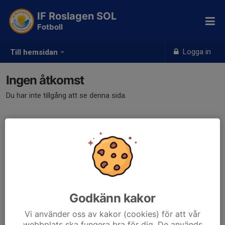
IF Roslagen SOL
Fotboll
Logga in
Till hemsidan
Ingen åtkomst
Du har inte tillgång att se denna sida.
Godkänn kakor
Vi använder oss av kakor (cookies) för att vår
webbplats ska fungera bra för dig. De används