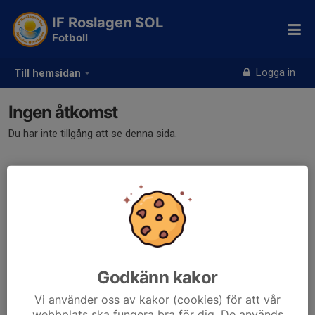
IF Roslagen SOL
Fotboll
Logga in
Till hemsidan
Ingen åtkomst
Du har inte tillgång att se denna sida.
Godkänn kakor
Vi använder oss av kakor (cookies) för att vår
webbplats ska fungera bra för dig. De används