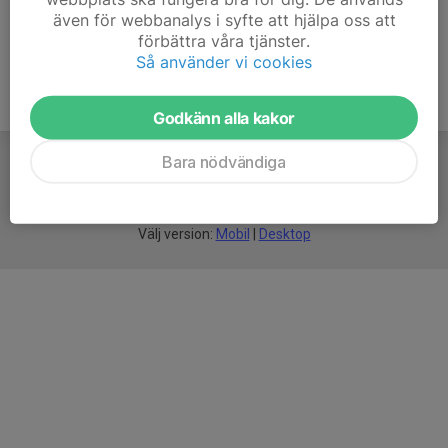
även för webbanalys i syfte att hjälpa oss att
förbättra våra tjänster.
Så använder vi cookies
Godkänn alla kakor
Bara nödvändiga
För
smarta
idrottsföreningar
Välj version:
Mobil
|
Desktop