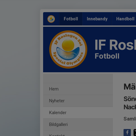
Fotboll
Innebandy
Handboll
IF Ro
Fotboll
Mäl
Hem
Sönd
Nyheter
Nack
Kalender
Samli
Bildgalleri