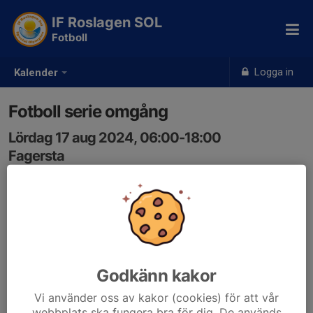
IF Roslagen SOL
Fotboll
Logga in
Kalender
Fotboll serie omgång
Lördag 17 aug 2024, 06:00-18:00
Fagersta
Samling: 06:00, Rimbo busstationen
Ni får mer info sen om tiderna.
Godkänn kakor
Vi använder oss av kakor (cookies) för att vår
webbplats ska fungera bra för dig. De används