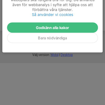
även för webbanalys i syfte att hjälpa oss att
förbättra våra tjänster.
Så använder vi cookies
Godkänn alla kakor
Bara nödvändiga
För
smarta
idrottsföreningar
Välj version:
Mobil
|
Desktop