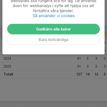
webbplats ska fungera bra för dig. De används
Ålder
22 år
även för webbanalys i syfte att hjälpa oss att
förbättra våra tjänster.
Så använder vi cookies
Godkänn alla kakor
ALLA SERIER
ALLA ÅR
Bara nödvändiga
2026
17
4
3
0
2025
38
2
4
0
2024
41
5
3
0
2023
31
3
2
3
Totalt
127
14
12
3