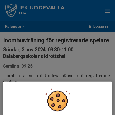
IFK UDDEVALLA
U14
Logga in
Kalender
Inomhusträning för registrerade spelare
Söndag 3 nov 2024, 09:30-11:00
Dalabergsskolans idrottshall
Samling: 09:25
Inomhusträning inför UddevallaKannan för registrerade
spelare.