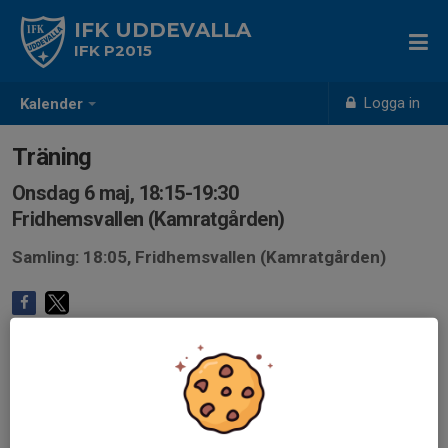
IFK UDDEVALLA
IFK P2015
Logga in
Kalender
Träning
Onsdag 6 maj, 18:15-19:30
Fridhemsvallen (Kamratgården)
Samling: 18:05, Fridhemsvallen (Kamratgården)