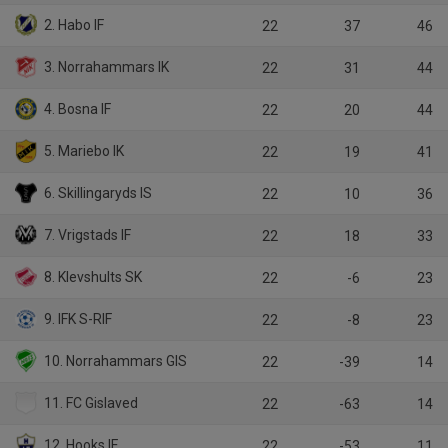
2. Habo IF
22
37
46
3. Norrahammars IK
22
31
44
4. Bosna IF
22
20
44
5. Mariebo IK
22
19
41
6. Skillingaryds IS
22
10
36
7. Vrigstads IF
22
18
33
8. Klevshults SK
22
-6
23
9. IFK S-RIF
22
-8
23
10. Norrahammars GIS
22
-39
14
11. FC Gislaved
22
-63
14
12. Hooks IF
22
-53
11