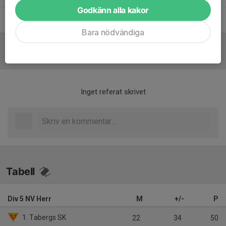
Godkänn alla kakor
Håkan Andersson
Huvudtränare a-lag
Bara nödvändiga
Referat
Inget referat skrivet
Tabell
Div 5 NV Herr
M
+/-
P
1. Tabergs SK
22
34
50