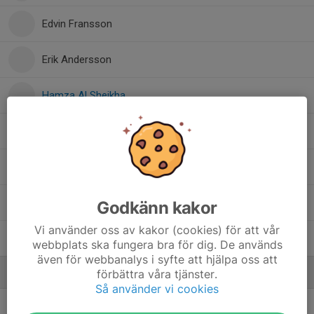
Edvin Fransson
Erik Andersson
Hamza Al Sheikha
Isac Pettersson
Jonathan Svärd
Simon Kringstad
Godkänn kakor
Vi använder oss av kakor (cookies) för att vår
Walid Babili
webbplats ska fungera bra för dig. De används
även för webbanalys i syfte att hjälpa oss att
förbättra våra tjänster.
Ledare
Så använder vi cookies
Claes Pettersson
Tränare