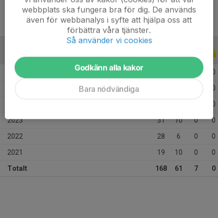
webbplats ska fungera bra för dig. De används
även för webbanalys i syfte att hjälpa oss att
förbättra våra tjänster.
Så använder vi cookies
ALLA SERIER
ALLA ÅR
Godkänn alla kakor
2026
28
13
1
0
Bara nödvändiga
2025
28
8
2
0
2024
34
14
4
0
2023
31
10
0
0
2022
28
6
0
0
2021
19
10
0
0
Totalt
168
61
7
0