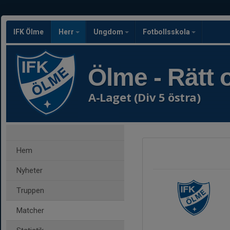
IFK Ölme
Herr
Ungdom
Fotbollsskola
Ölme - Rätt o
A-Laget (Div 5 östra)
Hem
Nyheter
Truppen
Matcher