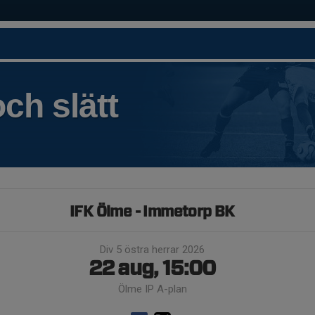
ch slätt
IFK Ölme - Immetorp BK
Div 5 östra herrar 2026
22 aug, 15:00
Ölme IP A-plan