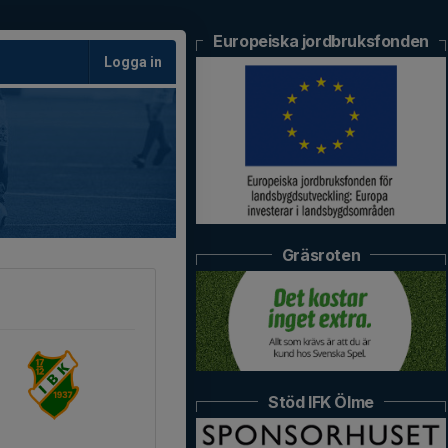
Europeiska jordbruksfonden
Logga in
Gräsroten
Stöd IFK Ölme