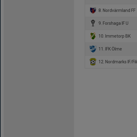
8. Nordvärmland FF
9. Forshaga IF U
10. Immetorp BK
11. IFK Ölme
12. Nordmarks IF/Fil