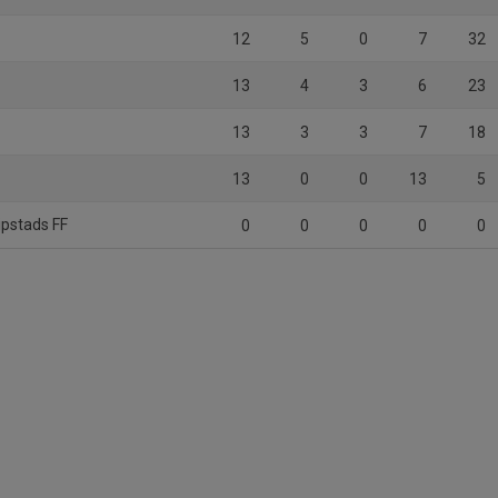
12
5
0
7
32
13
4
3
6
23
13
3
3
7
18
13
0
0
13
5
ipstads FF
0
0
0
0
0