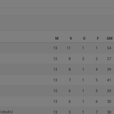
M
V
O
F
GM
13
11
1
1
54
12
8
2
2
27
13
8
1
4
39
13
7
1
5
41
12
6
1
5
24
13
6
1
6
30
Fotboll U
13
5
1
7
30