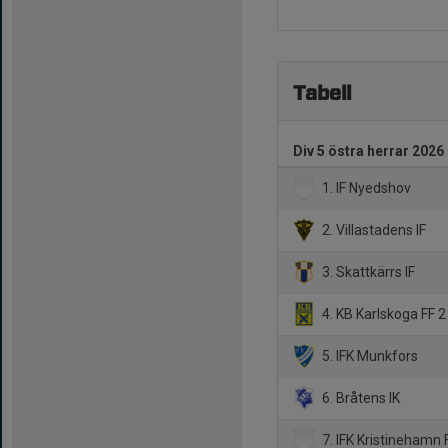
Tabell
Div 5 östra herrar 2026
1. IF Nyedshov
2. Villastadens IF
3. Skattkärrs IF
4. KB Karlskoga FF 2
5. IFK Munkfors
6. Bråtens IK
7. IFK Kristinehamn 