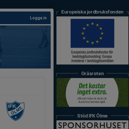
Europeiska jordbruksfonden
Logga in
Gräsroten
Stöd IFK Ölme