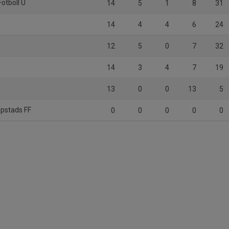
Fotboll U
14
5
1
8
31
14
4
4
6
24
12
5
0
7
32
14
3
4
7
19
13
0
0
13
5
ipstads FF
0
0
0
0
0