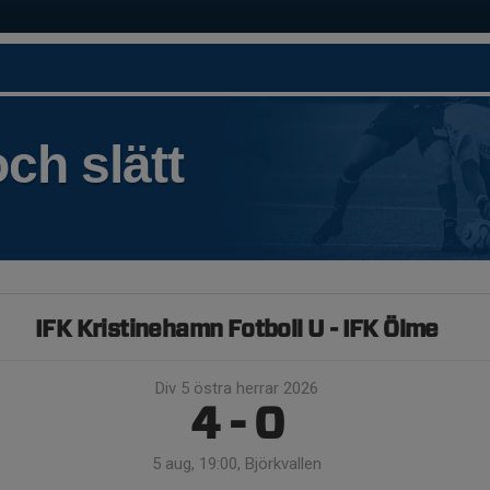
ch slätt
IFK Kristinehamn Fotboll U - IFK Ölme
Div 5 östra herrar 2026
4 - 0
5 aug, 19:00, Björkvallen