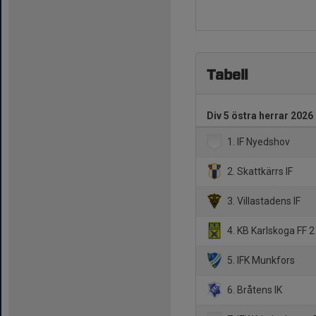
Tabell
Div 5 östra herrar 2026
1. IF Nyedshov
2. Skattkärrs IF
3. Villastadens IF
4. KB Karlskoga FF 2
5. IFK Munkfors
6. Bråtens IK