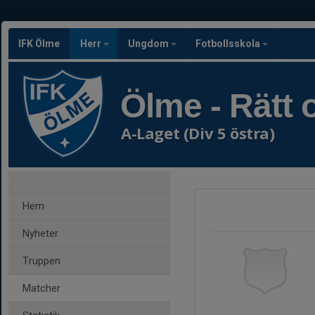
IFK Ölme
Herr
Ungdom
Fotbollsskola
Ölme - Rätt o
A-Laget (Div 5 östra)
Hem
Nyheter
Truppen
Matcher