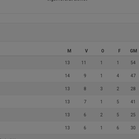
M
V
O
F
GM
13
11
1
1
54
14
9
1
4
47
13
8
3
2
28
13
7
1
5
41
13
6
2
5
25
13
6
1
6
30