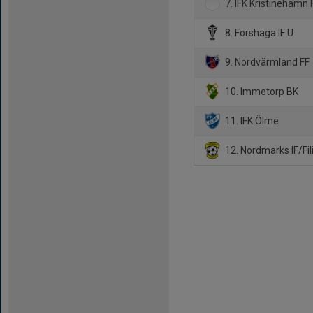
7. IFK Kristinehamn 
8. Forshaga IF U
9. Nordvärmland FF
10. Immetorp BK
11. IFK Ölme
12. Nordmarks IF/Fil