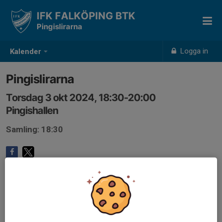
IFK FALKÖPING BTK
Pingislirarna
Logga in
Kalender
Pingislirarna
Torsdag 3 okt 2024, 18:30-20:00
Pingishallen
Samling: 18:30