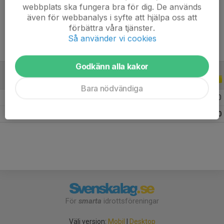
webbplats ska fungera bra för dig. De används
Ålder
9 år
även för webbanalys i syfte att hjälpa oss att
förbättra våra tjänster.
Så använder vi cookies
Godkänn alla kakor
ALLA SERIER
ALLA ÅR
Bara nödvändiga
2026
4
0
0
0
Totalt
4
0
0
0
För
smarta
idrottsföreningar
Välj version:
Mobil
|
Desktop