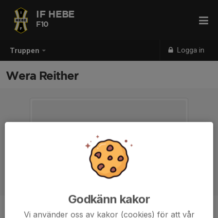
IF HEBE
F10
Logga in
Truppen
Wera Reither
Godkänn kakor
Vi använder oss av kakor (cookies) för att vår
Position
-