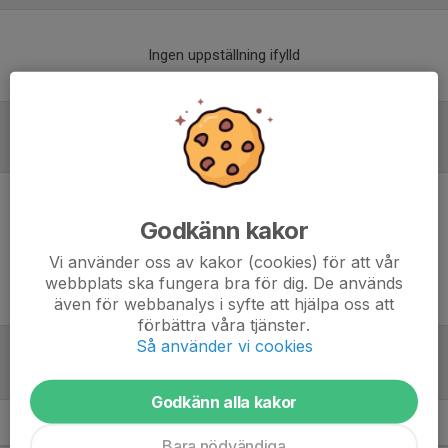
Ingen uppställning ifylld
Inför match
Inget skrivet
Godkänn kakor
Vi använder oss av kakor (cookies) för att vår
webbplats ska fungera bra för dig. De används
även för webbanalys i syfte att hjälpa oss att
förbättra våra tjänster.
Så använder vi cookies
Tabell
Godkänn alla kakor
F2013 NÖ
M
+/-
P
Bara nödvändiga