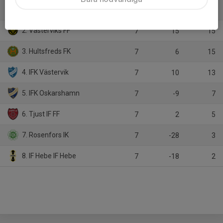
1. Rödsle BK 2
7
22
21
2. Västerviks FF
7
15
15
3. Hultsfreds FK
7
6
15
4. IFK Västervik
7
10
13
5. IFK Oskarshamn
7
-9
7
6. Tjust IF FF
7
2
5
7. Rosenfors IK
7
-28
3
8. IF Hebe IF Hebe
7
-18
2