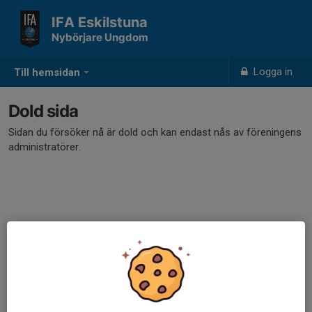
IFA Eskilstuna
Nybörjare Ungdom
Logga in
Till hemsidan
Dold sida
Sidan du försöker nå är dold och kan endast nås av föreningens
administratörer.