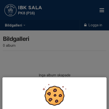
IBK SALA
PK8 (P16)
Logga in
Bildgalleri
Bildgalleri
0 album
Inga album skapade