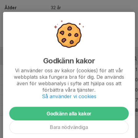
Ålder
32 år
Tidigare klubbar
Erikslunds KF
Godkänn kakor
ALLA SERIER
ALLA ÅR
Säsongen 25/26
18
6
11
Vi använder oss av kakor (cookies) för att vår
webbplats ska fungera bra för dig. De används
Säsongen 24/25
18
7
10
även för webbanalys i syfte att hjälpa oss att
förbättra våra tjänster.
Säsongen 23/24
19
14
10
Så använder vi cookies
Säsongen 22/23
14
11
17
Totalt
69
38
48
Godkänn alla kakor
Bara nödvändiga