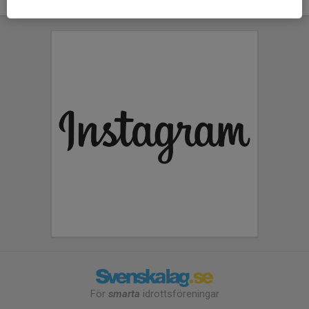
För
smarta
idrottsföreningar