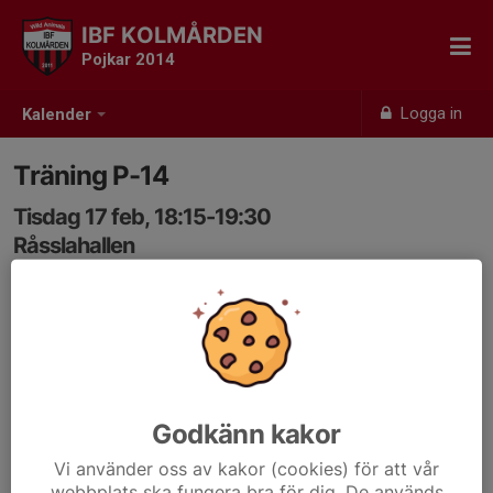
IBF KOLMÅRDEN
Pojkar 2014
Logga in
Kalender
Träning P-14
Tisdag 17 feb, 18:15-19:30
Råsslahallen
Samling: 18:05
Godkänn kakor
Vi använder oss av kakor (cookies) för att vår
webbplats ska fungera bra för dig. De används