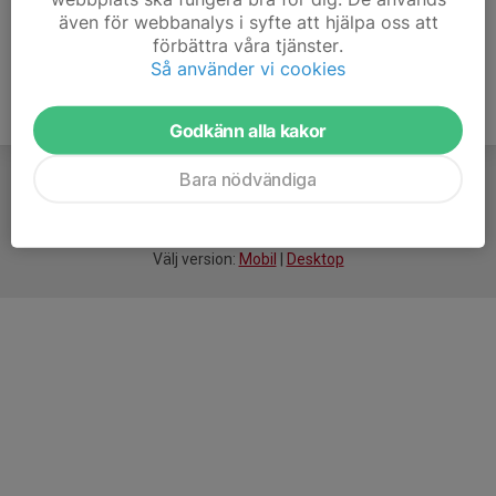
även för webbanalys i syfte att hjälpa oss att
förbättra våra tjänster.
Så använder vi cookies
Godkänn alla kakor
Bara nödvändiga
För
smarta
idrottsföreningar
Välj version:
Mobil
|
Desktop