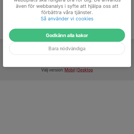
även för webbanalys i syfte att hjälpa oss att
förbättra våra tjänster.
Så använder vi cookies
Godkänn alla kakor
Bara nödvändiga
För
smarta
idrottsföreningar
Välj version:
Mobil
|
Desktop