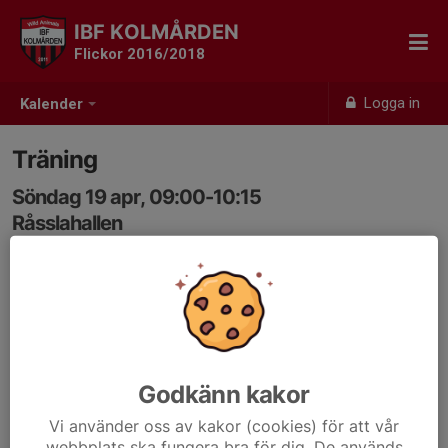
IBF KOLMÅRDEN
Flickor 2016/2018
Logga in
Kalender
Träning
Söndag 19 apr, 09:00-10:15
Råsslahallen
Samling: 09:00
Godkänn kakor
Vi använder oss av kakor (cookies) för att vår
webbplats ska fungera bra för dig. De används