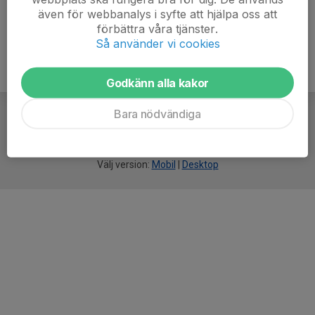
även för webbanalys i syfte att hjälpa oss att
förbättra våra tjänster.
Så använder vi cookies
Godkänn alla kakor
Bara nödvändiga
För
smarta
idrottsföreningar
Välj version:
Mobil
|
Desktop