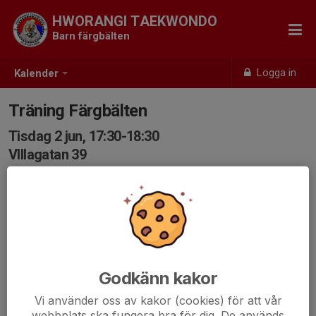
HWORANGI TAEKWONDO
Barn färgbälten
Logga in
Kalender
Träning Färgbälten
Tisdag 2 jun, 17:30-18:30
VIllagatan 39
Samling: 17:30, VillaGatan 39
Godkänn kakor
Vi använder oss av kakor (cookies) för att vår
webbplats ska fungera bra för dig. De används