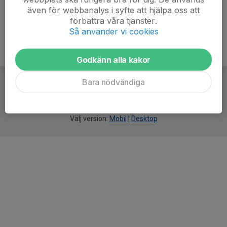
även för webbanalys i syfte att hjälpa oss att
förbättra våra tjänster.
Så använder vi cookies
Godkänn alla kakor
Bara nödvändiga
För
smarta
idrottsföreningar
Välj version:
Mobil
|
Desktop