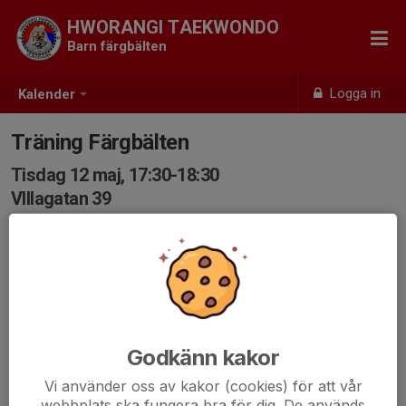
HWORANGI TAEKWONDO
Barn färgbälten
Logga in
Kalender
Träning Färgbälten
Tisdag 12 maj, 17:30-18:30
VIllagatan 39
Samling: 17:30, VillaGatan 39
Godkänn kakor
Vi använder oss av kakor (cookies) för att vår
webbplats ska fungera bra för dig. De används