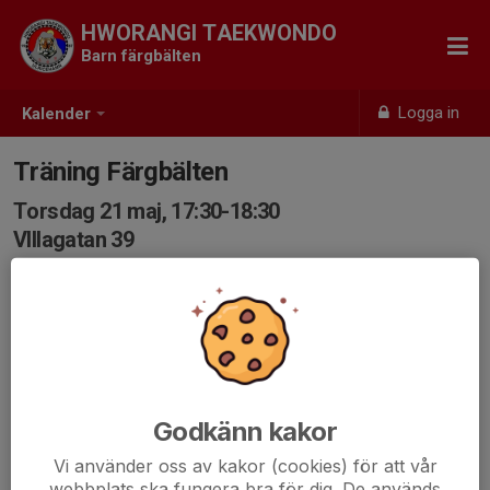
HWORANGI TAEKWONDO
Barn färgbälten
Logga in
Kalender
Träning Färgbälten
Torsdag 21 maj, 17:30-18:30
VIllagatan 39
Samling: 17:30, VillaGatan 39
Godkänn kakor
Vi använder oss av kakor (cookies) för att vår
webbplats ska fungera bra för dig. De används