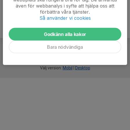
även för webbanalys i syfte att hjälpa oss att
förbättra våra tjänster.
Så använder vi cookies
Godkänn alla kakor
Bara nödvändiga
För
smarta
idrottsföreningar
Välj version:
Mobil
|
Desktop