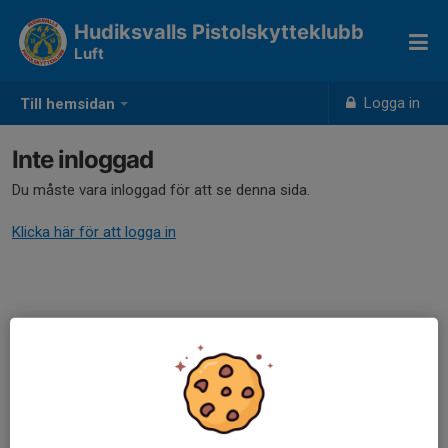
Hudiksvalls Pistolskytteklubb
Luft
Logga in
Till hemsidan
Inte inloggad
Du måste vara inloggad för att se denna sida.
Klicka här för att logga in