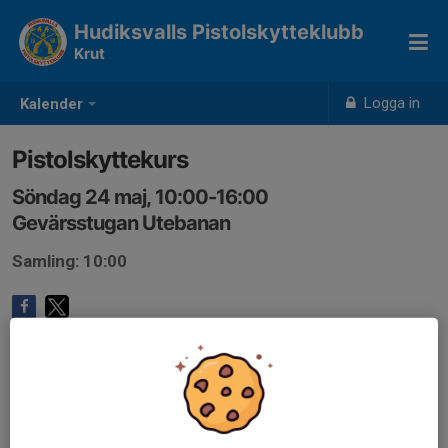
Hudiksvalls Pistolskytteklubb
Krut
Logga in
Kalender
Pistolskyttekurs
Söndag 24 maj, 10:00-16:00
Gevärsstugan Utebanan
Samling: 10:00