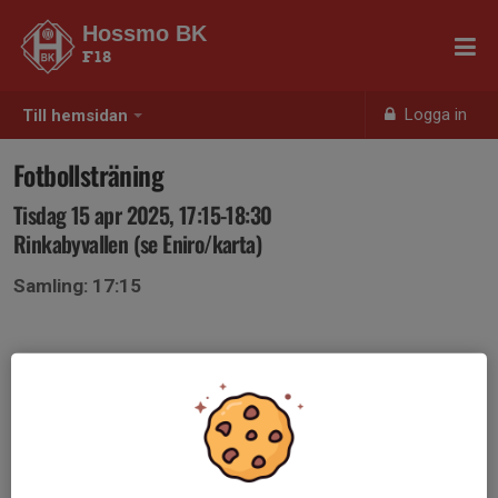
Hossmo BK
F18
Logga in
Till hemsidan
Fotbollsträning
Tisdag 15 apr 2025, 17:15-18:30
Rinkabyvallen (se Eniro/karta)
Samling: 17:15