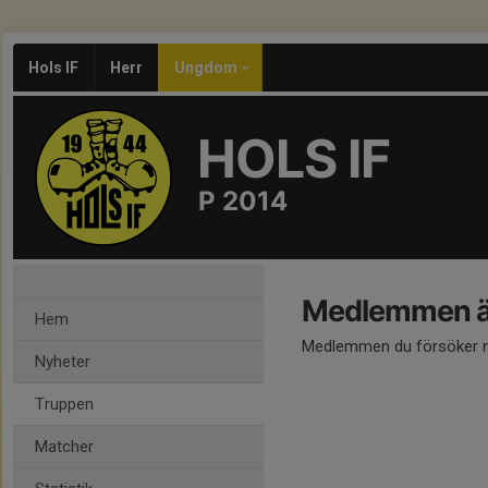
Hols IF
Herr
Ungdom
HOLS IF
P 2014
Medlemmen är
Hem
Medlemmen du försöker nå
Nyheter
Truppen
Matcher