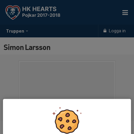
HK HEARTS
Pojkar 2017-2018
Logga in
Truppen
Simon Larsson
Position
-