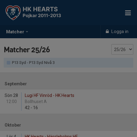
HK HEARTS
Pojkar 2011-2013
Logga in
Matcher
Matcher 25/26
P13 Syd - P13 Syd Nivå 3
September
Sön 28
Lugi HF Vinröd - HK Hearts
12:00
Bollhuset A
42
-
16
Oktober
Lör 4
HK Hearts - Hässleholms HF