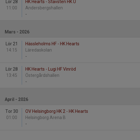
Lör 28
HK Hearts - Stavsten HK U
11:00
Andersbergshallen
-
Mars - 2026
Lör 21
Hässleholms HF - HK Hearts
14:15
Läredaskolan
-
Lör 28
HK Hearts - Lugi HF Vinröd
13:45
Östergårdshallen
-
April - 2026
Tor 30
OV Helsingborg HK 2 - HK Hearts
01:00
Helsingborg Arena B
-