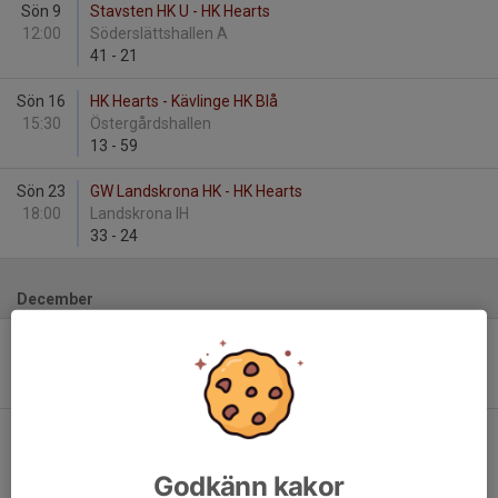
Sön 9
Stavsten HK U - HK Hearts
12:00
Söderslättshallen A
41
-
21
Sön 16
HK Hearts - Kävlinge HK Blå
15:30
Östergårdshallen
13
-
59
Sön 23
GW Landskrona HK - HK Hearts
18:00
Landskrona IH
33
-
24
December
Lör 6
HK Hearts - Lugi HF Grön
15:45
Andersbergshallen
22
-
35
Sön 14
HK Malmö - HK Hearts
15:30
Söderkulla Sporthall
34
-
33
Godkänn kakor