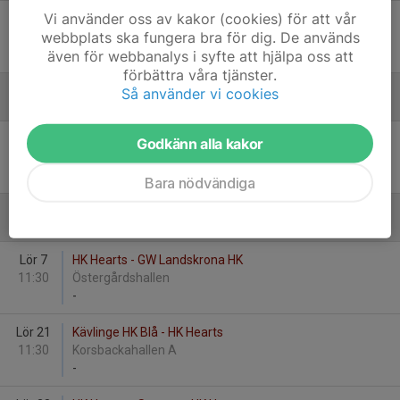
Vi använder oss av kakor (cookies) för att vår
Sön 21
HK Hearts - OV Helsingborg HK 2
webbplats ska fungera bra för dig. De används
11:30
Andersbergshallen
även för webbanalys i syfte att hjälpa oss att
-
förbättra våra tjänster.
Så använder vi cookies
Januari - 2026
Sön 25
Lugi HF Grön - HK Hearts
Godkänn alla kakor
13:30
Bollhuset A
-
Bara nödvändiga
Februari - 2026
Lör 7
HK Hearts - GW Landskrona HK
11:30
Östergårdshallen
-
Lör 21
Kävlinge HK Blå - HK Hearts
11:30
Korsbackahallen A
-