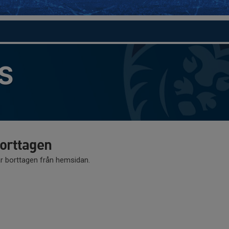
S
borttagen
är borttagen från hemsidan.