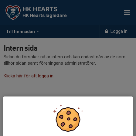
HK HEARTS
HK Hearts lagledare
Logga in
Till hemsidan
Intern sida
Sidan du försöker nå är intern och kan endast nås av de som
tillhör sidan samt föreningens administratörer.
Klicka här för att logga in