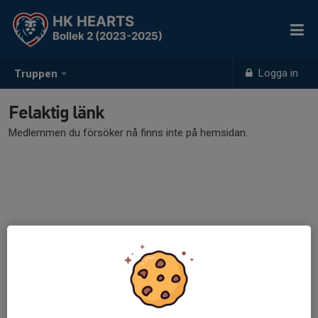
HK HEARTS
Bollek 2 (2023-2025)
Logga in
Truppen
Felaktig länk
Medlemmen du försöker nå finns inte på hemsidan.