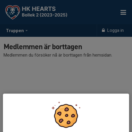
HK HEARTS
Bollek 2 (2023-2025)
Logga in
Truppen
Medlemmen är borttagen
Medlemmen du försöker nå är borttagen från hemsidan.