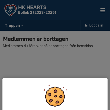
HK HEARTS
Bollek 2 (2023-2025)
Logga in
Truppen
Medlemmen är borttagen
Medlemmen du försöker nå är borttagen från hemsidan.