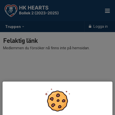
HK HEARTS
Bollek 2 (2023-2025)
Logga in
Truppen
Felaktig länk
Medlemmen du försöker nå finns inte på hemsidan.