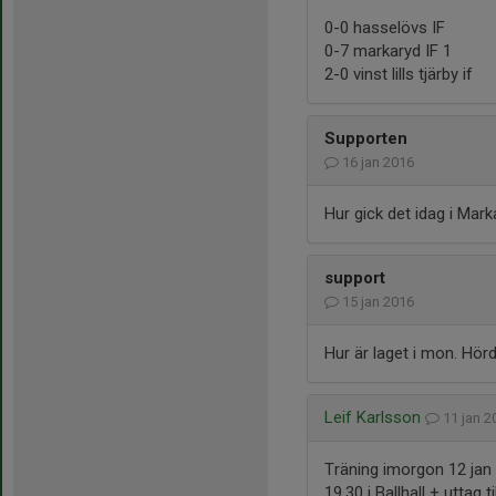
0-0 hasselövs IF
0-7 markaryd IF 1
2-0 vinst lills tjärby if
Supporten
16 jan 2016
Hur gick det idag i Mar
support
15 jan 2016
Hur är laget i mon. Hörd
Leif Karlsson
11 jan 
Träning imorgon 12 jan 
19.30 i Ballhall + uttag