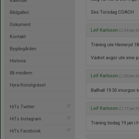
Kalender
Ses Torsdag COACH
Bildgalleri
Dokument
Leif Karlsson
24 jan 
Kontakt
Träning ute Hinneryd 18.
Bygdegården
Vädret avgör ute inne
Historia
Bli medlem
Leif Karlsson
20 jan 
Hyra Konstgräset
Ballhall 19.30 imorgon
HiTs Twitter
Leif Karlsson
17 jan 
HiTs Instagram
Träning tisdag 19 jan i 
HiTs Facebook