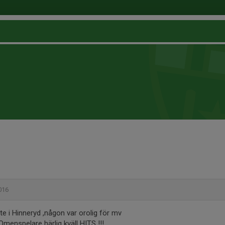
2016
te i Hinneryd ,någon var orolig för mv
Omenspelare härlig kväll HITS !!!