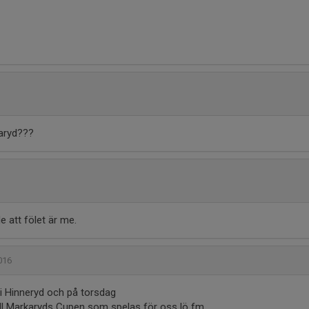
karyd???
e att fölet är me.
2016
i Hinneryd och på torsdag
 till Markaryds Cupen som spelas för oss lö fm