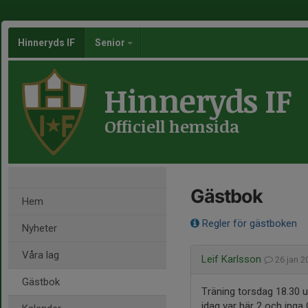
Hinneryds IF
Senior
Hinneryds IF
Officiell hemsida
Gästbok
Hem
Regler för gästboken
Nyheter
Våra lag
Leif Karlsson
26 jan 
Gästbok
Träning torsdag 18.30 u
idag var här 2 och inga 