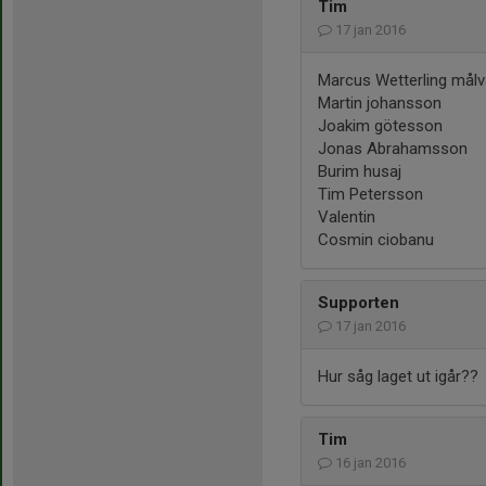
Tim
17 jan 2016
Marcus Wetterling målv
Martin johansson
Joakim götesson
Jonas Abrahamsson
Burim husaj
Tim Petersson
Valentin
Cosmin ciobanu
Supporten
17 jan 2016
Hur såg laget ut igår??
Tim
16 jan 2016